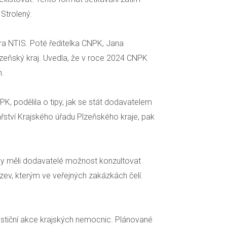
 Strolený.
ra NTIS. Poté ředitelka CNPK, Jana
Plzeňský kraj. Uvedla, že v roce 2024 CNPK
n.
, podělila o tipy, jak se stát dodavatelem
řství Krajského úřadu Plzeňského kraje, pak
ky měli dodavatelé možnost konzultovat
zev, kterým ve veřejných zakázkách čelí.
estiční akce krajských nemocnic. Plánované