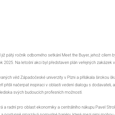
 již pátý ročník odborného setkání Meet the Buyer, jehož cílem
ok 2025. Na letošní akci byl představen plán veřejných zakázek 
aných věd Západočeské univerzity v Plzni a přilákala širokou šk
eří přišli načerpat inspiraci v oblasti vedení dialogu s dodavateli
z hlediska svých budoucích profesních možností.
vá a radní pro oblast ekonomiky a centrálního nákupu Pavel St
 a postupně smazává pomyslné bariéry, které mezi nimi mohou e