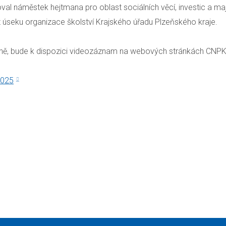
al náměstek hejtmana pro oblast sociálních věcí, investic a maj
z úseku organizace školství Krajského úřadu Plzeňského kraje.
sobně, bude k dispozici videozáznam na webových stránkách CNP
2025