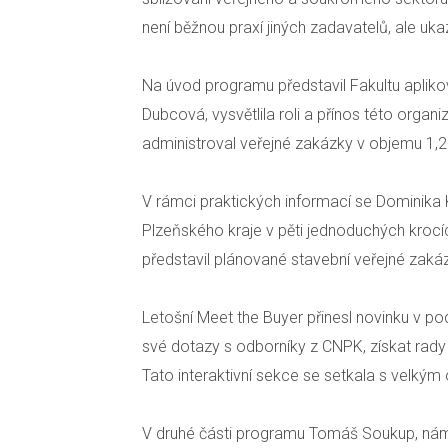
není běžnou praxí jiných zadavatelů, ale ukaz
Na úvod programu představil Fakultu apliko
Dubcová, vysvětlila roli a přínos této orga
administroval veřejné zakázky v objemu 1,2
V rámci praktických informací se Dominika 
Plzeňského kraje v pěti jednoduchých krocí
představil plánované stavební veřejné zaká
Letošní Meet the Buyer přinesl novinku v 
své dotazy s odborníky z CNPK, získat rady
Tato interaktivní sekce se setkala s velkým 
V druhé části programu Tomáš Soukup, náměs