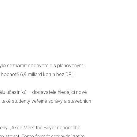
 bylo seznámit dodavatele s plánovanými
v hodnotě 6,9 miliard korun bez DPH.
álu účastníků – dodavatele hledající nové
, a také studenty veřejné správy a stavebních
rolený. „Akce Meet the Buyer napomáhá
xistovat. Tento formát setkávání zatím