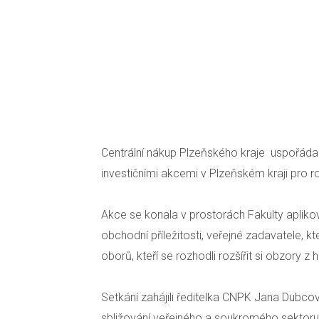
Centrální nákup Plzeňského kraje uspořádal
investičními akcemi v Plzeňském kraji pro r
Akce se konala v prostorách Fakulty aplikov
obchodní příležitosti, veřejné zadavatele, kt
oborů, kteří se rozhodli rozšířit si obzory 
Setkání zahájili ředitelka CNPK Jana Dubco
sbližování veřejného a soukromého sektoru