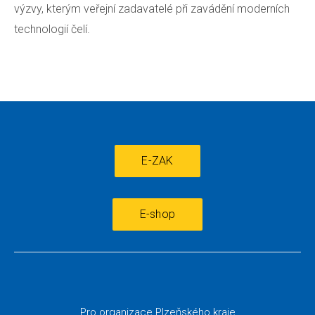
výzvy, kterým veřejní zadavatelé při zavádění moderních
technologií čelí.
E-ZAK
E-shop
Pro organizace Plzeňského kraje