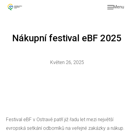
Menu
Naše 
Pr
Plz
Nákupní festival eBF 2025
Pr
Veřej
Květen 26, 2025
Od
zad
Pr
Vi
O org
Festival eBF v Ostravě patří již řadu let mezi největší
O 
evropská setkání odborníků na veřejné zakázky a nákup.
No