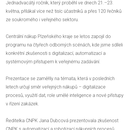
Jednadvacátý ročník, který proběhl ve dnech 21.–23.
Ka
května, přilákal více než tisíc účastníků a přes 120 řečníků
ze soukromého i veřejného sektoru.
Pr
Do
Centrální nákup Plzeňského kraje se letos zapojil do
programu na čtyřech odborných scénách, kde jsme sdíleli
Konta
konkrétní zkušenosti s digitalizací, automatizací a
systémovým přístupem k veřejnému zadávání.
A
Prezentace se zaměřily na témata, která v posledních
letech určují směr veřejných nákupů – digitalizace
procesů, využití dat, role umělé inteligence a nové přístupy
v řízení zakázek.
Ředitelka CNPK Jana Dubcová prezentovala zkušenost
CNPK s automatizací a robotizací nákupních procesů.