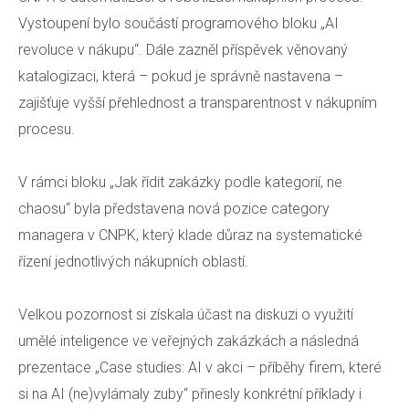
Vystoupení bylo součástí programového bloku „AI
revoluce v nákupu“. Dále zazněl příspěvek věnovaný
katalogizaci, která – pokud je správně nastavena –
zajišťuje vyšší přehlednost a transparentnost v nákupním
procesu.
V rámci bloku „Jak řídit zakázky podle kategorií, ne
chaosu“ byla představena nová pozice category
managera v CNPK, který klade důraz na systematické
řízení jednotlivých nákupních oblastí.
Velkou pozornost si získala účast na diskuzi o využití
umělé inteligence ve veřejných zakázkách a následná
prezentace „Case studies: AI v akci – příběhy firem, které
si na AI (ne)vylámaly zuby“ přinesly konkrétní příklady i