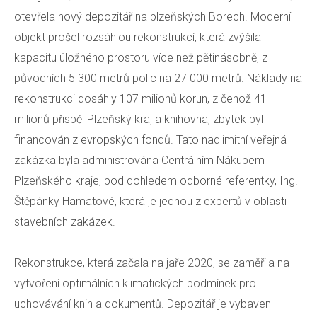
otevřela nový depozitář na plzeňských Borech. Moderní
Ka
objekt prošel rozsáhlou rekonstrukcí, která zvýšila
Pr
kapacitu úložného prostoru více než pětinásobně, z
původních 5 300 metrů polic na 27 000 metrů. Náklady na
Do
rekonstrukci dosáhly 107 milionů korun, z čehož 41
Konta
milionů přispěl Plzeňský kraj a knihovna, zbytek byl
financován z evropských fondů. Tato nadlimitní veřejná
zakázka byla administrována Centrálním Nákupem
Plzeňského kraje, pod dohledem odborné referentky, Ing.
A
Štěpánky Hamatové, která je jednou z expertů v oblasti
stavebních zakázek.
Rekonstrukce, která začala na jaře 2020, se zaměřila na
vytvoření optimálních klimatických podmínek pro
uchovávání knih a dokumentů. Depozitář je vybaven