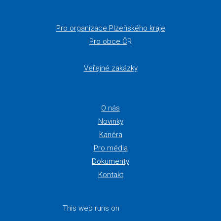
Pro organizace Plzeňského kraje
Pro obce Č
R
Veřejné zakázky
O nás
Novinky
Kariéra
Pro média
Dokumenty
Kontakt
This web runs on
solidpixels.