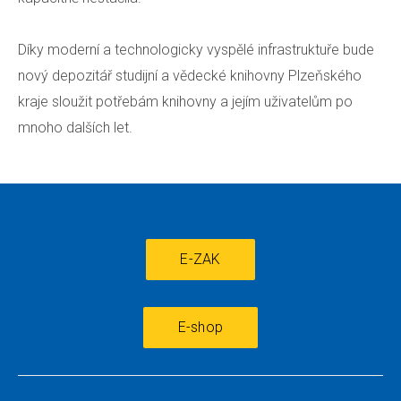
Díky moderní a technologicky vyspělé infrastruktuře bude
nový depozitář studijní a vědecké knihovny Plzeňského
kraje sloužit potřebám knihovny a jejím uživatelům po
mnoho dalších let.
E-ZAK
E-shop