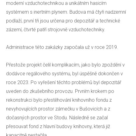
moderní vzduchotechnikou a unikátním hasicím
systémem s inertním plynem. Budova má čtyři nadzemní
podlaží, první tři jsou určena pro depozitář a technické
zázemí, čtvrté patří strojovně vzduchotechniky.
Administrace této zakázky započala už v roce 2019.
Přestože projekt čelil komplikacím, jako bylo zpoždění v
dodávce regálového systému, byl úspěšně dokončen v
roce 2023. Po vyřešení těchto problémů byl depozitář
uveden do zkušebního provozu. Prvním krokem po
rekonstrukci bylo přestěhování knihovního fondu z
nevyhovujících prostor zámečku v Bušovicích a z
dočasných prostor ve Stodu. Následně se začal
přesouvat fond z hlavní budovy knihovny, která již
kapacitně nestačila.