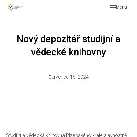
Menu
Naše 
Pr
Plz
Nový depozitář studijní a
Pr
vědecké knihovny
Veřej
Od
zad
Červenec 16, 2024
Pr
Vi
O org
O 
Studijní a vědecká knihovna Plzeňského kraje slavnostně
No