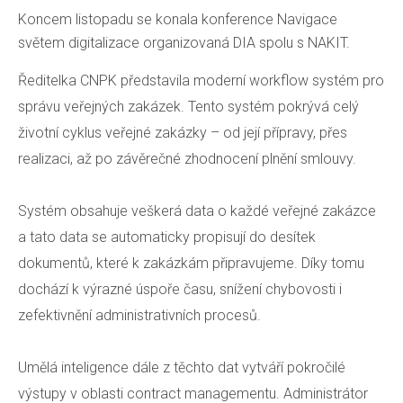
Koncem listopadu se konala konference Navigace
Ka
světem digitalizace organizovaná DIA spolu s NAKIT.
Pr
Ředitelka CNPK představila moderní workflow systém pro
Do
správu veřejných zakázek. Tento systém pokrývá celý
životní cyklus veřejné zakázky – od její přípravy, přes
Konta
realizaci, až po závěrečné zhodnocení plnění smlouvy.
Systém obsahuje veškerá data o každé veřejné zakázce
A
a tato data se automaticky propisují do desítek
dokumentů, které k zakázkám připravujeme. Díky tomu
dochází k výrazné úspoře času, snížení chybovosti i
zefektivnění administrativních procesů.
Umělá inteligence dále z těchto dat vytváří pokročilé
výstupy v oblasti contract managementu. Administrátor